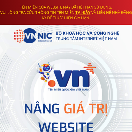
TÊN MIỀN CỦA WEBSITE NÀY ĐÃ HẾT HẠN SỬ DỤNG.
VUI LÒNG TRA CỨU THÔNG TIN TÊN MIỀN
TẠI ĐÂY
VÀ LIÊN HỆ NHÀ ĐĂNG
KÝ ĐỂ THỰC HIỆN GIA HẠN.
NÂNG
GIÁ TRỊ
WEBSITE